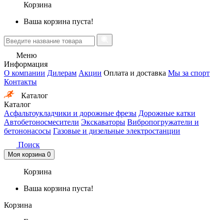
Корзина
Ваша корзина пуста!
Меню
Информация
О компании
Дилерам
Акции
Оплата и доставка
Мы за спорт
Контакты
Каталог
Каталог
Асфальтоукладчики и дорожные фрезы
Дорожные катки
Автобетоносмесители
Экскаваторы
Вибропогружатели и
бетононасосы
Газовые и дизельные электростанции
Поиск
Моя корзина
0
Корзина
Ваша корзина пуста!
Корзина