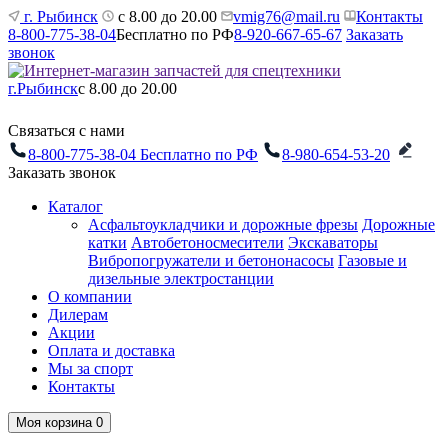
г. Рыбинск
с 8.00 до 20.00
vmig76@mail.ru
Контакты
8-800-775-38-04
Бесплатно по РФ
8-920-667-65-67
Заказать
звонок
г.Рыбинск
с 8.00 до 20.00
Связаться с нами
8-800-775-38-04
Бесплатно по РФ
8-980-654-53-20
Заказать звонок
Каталог
Асфальтоукладчики и дорожные фрезы
Дорожные
катки
Автобетоносмесители
Экскаваторы
Вибропогружатели и бетононасосы
Газовые и
дизельные электростанции
О компании
Дилерам
Акции
Оплата и доставка
Мы за спорт
Контакты
Моя корзина
0