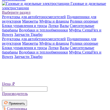
Газовые и дизельные
электростанции
Выберите раздел
Редукторы для автобетоносмесителей
Подшипники для
редукторов
Манжеты
Муфты и фланцы
Ролики опорные
Блоки управления и тросы
Лотки
Валы
Смесительные
барабаны
Водобаки и теплообменники
Муфты CentaFlex и
Bowex
Запчасти Tigarbo
Редукторы для автобетоносмесителей
Подшипники для
редукторов
Манжеты
Муфты и фланцы
Ролики опорные
Блоки управления и тросы
Лотки
Валы
Смесительные
барабаны
Водобаки и теплообменники
Муфты CentaFlex и
Bowex
Запчасти Tigarbo
Цена, ₽
Производитель
Применить
Сортировка