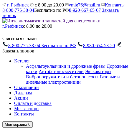
г. Рыбинск
с 8.00 до 20.00
vmig76@mail.ru
Контакты
8-800-775-38-04
Бесплатно по РФ
8-920-667-65-67
Заказать
звонок
г.Рыбинск
с 8.00 до 20.00
Связаться с нами
8-800-775-38-04
Бесплатно по РФ
8-980-654-53-20
Заказать звонок
Каталог
Асфальтоукладчики и дорожные фрезы
Дорожные
катки
Автобетоносмесители
Экскаваторы
Вибропогружатели и бетононасосы
Газовые и
дизельные электростанции
О компании
Дилерам
Акции
Оплата и доставка
Мы за спорт
Контакты
Моя корзина
0