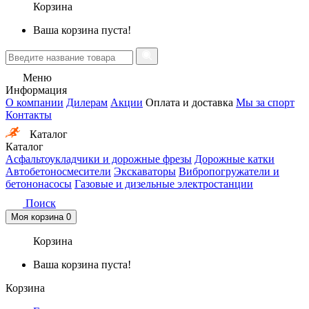
Корзина
Ваша корзина пуста!
Меню
Информация
О компании
Дилерам
Акции
Оплата и доставка
Мы за спорт
Контакты
Каталог
Каталог
Асфальтоукладчики и дорожные фрезы
Дорожные катки
Автобетоносмесители
Экскаваторы
Вибропогружатели и
бетононасосы
Газовые и дизельные электростанции
Поиск
Моя корзина
0
Корзина
Ваша корзина пуста!
Корзина