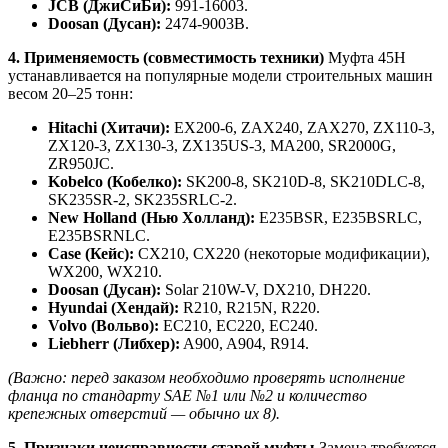
JCB (ДжиСиБи):
991-16003.
Doosan (Дусан):
2474-9003B.
4. Применяемость (совместимость техники)
Муфта 45H
устанавливается на популярные модели строительных машин
весом 20–25 тонн:
Hitachi (Хитачи):
EX200-6, ZAX240, ZAX270, ZX110-3,
ZX120-3, ZX130-3, ZX135US-3, MA200, SR2000G,
ZR950JC.
Kobelco (Кобелко):
SK200-8, SK210D-8, SK210DLC-8,
SK235SR-2, SK235SRLC-2.
New Holland (Нью Холланд):
E235BSR, E235BSRLC,
E235BSRNLC.
Case (Кейс):
CX210, CX220 (некоторые модификации),
WX200, WX210.
Doosan (Дусан):
Solar 210W-V, DX210, DH220.
Hyundai (Хендай):
R210, R215N, R220.
Volvo (Вольво):
EC210, EC220, EC240.
Liebherr (Либхер):
A900, A904, R914.
(Важно: перед заказом необходимо проверять исполнение
фланца по стандарту SAE №1 или №2 и количество
крепежных отверстий — обычно их 8).
5. Признаки неисправности старой муфты
Замена требуется