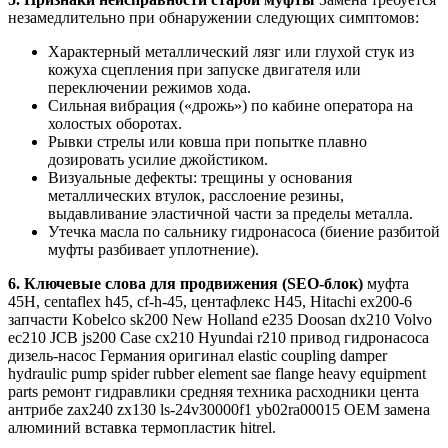
незамедлительно при обнаружении следующих симптомов:
Характерный металлический лязг или глухой стук из
кожуха сцепления при запуске двигателя или
переключении режимов хода.
Сильная вибрация («дрожь») по кабине оператора на
холостых оборотах.
Рывки стрелы или ковша при попытке плавно
дозировать усилие джойстиком.
Визуальные дефекты: трещины у основания
металлических втулок, расслоение резины,
выдавливание эластичной части за пределы металла.
Утечка масла по сальнику гидронасоса (биение разбитой
муфты разбивает уплотнение).
6. Ключевые слова для продвижения (SEO-блок)
муфта
45H, centaflex h45, cf-h-45, центафлекс Н45, Hitachi ex200-6
запчасти Kobelco sk200 New Holland e235 Doosan dx210 Volvo
ec210 JCB js200 Case cx210 Hyundai r210 привод гидронасоса
дизель-насос Германия оригинал elastic coupling damper
hydraulic pump spider rubber element sae flange heavy equipment
parts ремонт гидравлики средняя техника расходники центa
антрибе zax240 zx130 ls-24v30000f1 yb02ra00015 OEM замена
алюминий вставка термопластик hitrel.