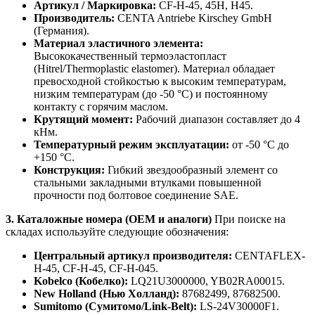
Артикул / Маркировка:
CF-H-45, 45H, H45.
Производитель:
CENTA Antriebe Kirschey GmbH
(Германия).
Материал эластичного элемента:
Высококачественный термоэластопласт
(Hitrel/Thermoplastic elastomer). Материал обладает
превосходной стойкостью к высоким температурам,
низким температурам (до -50 °C) и постоянному
контакту с горячим маслом.
Крутящий момент:
Рабочий диапазон составляет до 4
кНм.
Температурный режим эксплуатации:
от -50 °C до
+150 °C.
Конструкция:
Гибкий звездообразный элемент со
стальными закладными втулками повышенной
прочности под болтовое соединение SAE.
3. Каталожные номера (OEM и аналоги)
При поиске на
складах используйте следующие обозначения:
Центральный артикул производителя:
CENTAFLEX-
H-45, CF-H-45, CF-H-045.
Kobelco (Кобелко):
LQ21U3000000, YB02RA00015.
New Holland (Нью Холланд):
87682499, 87682500.
Sumitomo (Сумитомо/Link-Belt):
LS-24V30000F1.