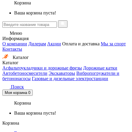
Корзина
Ваша корзина пуста!
Меню
Информация
О компании
Дилерам
Акции
Оплата и доставка
Мы за спорт
Контакты
Каталог
Каталог
Асфальтоукладчики и дорожные фрезы
Дорожные катки
Автобетоносмесители
Экскаваторы
Вибропогружатели и
бетононасосы
Газовые и дизельные электростанции
Поиск
Моя корзина
0
Корзина
Ваша корзина пуста!
Корзина