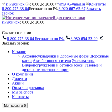
г. Рыбинск
с 8.00 до 20.00
vmig76@mail.ru
Контакты
8-800-775-38-04
Бесплатно по РФ
8-920-667-65-67
Заказать
звонок
г.Рыбинск
с 8.00 до 20.00
Связаться с нами
8-800-775-38-04
Бесплатно по РФ
8-980-654-53-20
Заказать звонок
Каталог
Асфальтоукладчики и дорожные фрезы
Дорожные
катки
Автобетоносмесители
Экскаваторы
Вибропогружатели и бетононасосы
Газовые и
дизельные электростанции
О компании
Дилерам
Акции
Оплата и доставка
Мы за спорт
Контакты
Моя корзина
0