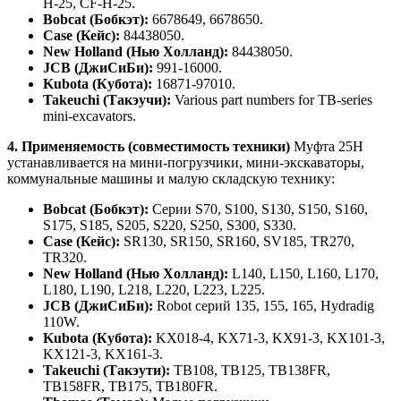
H-25, CF-H-25.
Bobcat (Бобкэт):
6678649, 6678650.
Case (Кейс):
84438050.
New Holland (Нью Холланд):
84438050.
JCB (ДжиСиБи):
991-16000.
Kubota (Кубота):
16871-97010.
Takeuchi (Такэучи):
Various part numbers for TB-series
mini-excavators.
4. Применяемость (совместимость техники)
Муфта 25H
устанавливается на мини-погрузчики, мини-экскаваторы,
коммунальные машины и малую складскую технику:
Bobcat (Бобкэт):
Серии S70, S100, S130, S150, S160,
S175, S185, S205, S220, S250, S300, S330.
Case (Кейс):
SR130, SR150, SR160, SV185, TR270,
TR320.
New Holland (Нью Холланд):
L140, L150, L160, L170,
L180, L190, L218, L220, L223, L225.
JCB (ДжиСиБи):
Robot серий 135, 155, 165, Hydradig
110W.
Kubota (Кубота):
KX018-4, KX71-3, KX91-3, KX101-3,
KX121-3, KX161-3.
Takeuchi (Такэути):
TB108, TB125, TB138FR,
TB158FR, TB175, TB180FR.