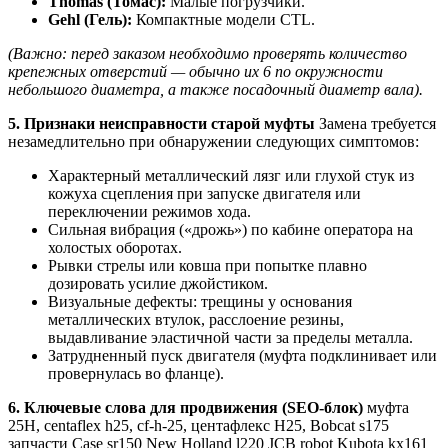
Thomas (Томас):
Малые погрузчики.
Gehl (Гель):
Компактные модели CTL.
(Важно: перед заказом необходимо проверять количество
крепежных отверстий — обычно их 6 по окружности
небольшого диаметра, а также посадочный диаметр вала).
5. Признаки неисправности старой муфты
Замена требуется
незамедлительно при обнаружении следующих симптомов:
Характерный металлический лязг или глухой стук из
кожуха сцепления при запуске двигателя или
переключении режимов хода.
Сильная вибрация («дрожь») по кабине оператора на
холостых оборотах.
Рывки стрелы или ковша при попытке плавно
дозировать усилие джойстиком.
Визуальные дефекты: трещины у основания
металлических втулок, расслоение резины,
выдавливание эластичной части за пределы металла.
Затрудненный пуск двигателя (муфта подклинивает или
провернулась во фланце).
6. Ключевые слова для продвижения (SEO-блок)
муфта
25H, centaflex h25, cf-h-25, центафлекс Н25, Bobcat s175
запчасти Case sr150 New Holland l220 JCB robot Kubota kx161