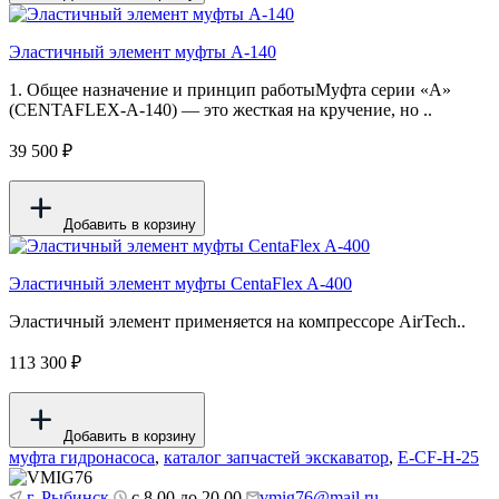
Эластичный элемент муфты А-140
1. Общее назначение и принцип работыМуфта серии «A»
(CENTAFLEX-A-140) — это жесткая на кручение, но ..
39 500 ₽
Добавить в корзину
Эластичный элемент муфты CentaFlex A-400
Эластичный элемент применяется на компрессоре AirTech..
113 300 ₽
Добавить в корзину
муфта гидронасоса
,
каталог запчастей экскаватор
,
E-CF-H-25
г. Рыбинск
с 8.00 до 20.00
vmig76@mail.ru