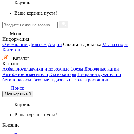
Корзина
Ваша корзина пуста!
Меню
Информация
О компании
Дилерам
Акции
Оплата и доставка
Мы за спорт
Контакты
Каталог
Каталог
Асфальтоукладчики и дорожные фрезы
Дорожные катки
Автобетоносмесители
Экскаваторы
Вибропогружатели и
бетононасосы
Газовые и дизельные электростанции
Поиск
Моя корзина
0
Корзина
Ваша корзина пуста!
Корзина