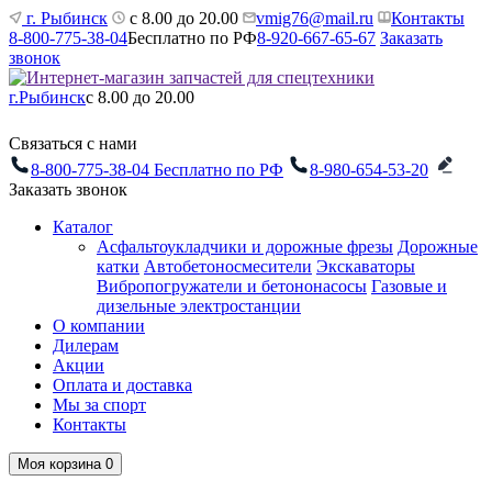
г. Рыбинск
с 8.00 до 20.00
vmig76@mail.ru
Контакты
8-800-775-38-04
Бесплатно по РФ
8-920-667-65-67
Заказать
звонок
г.Рыбинск
с 8.00 до 20.00
Связаться с нами
8-800-775-38-04
Бесплатно по РФ
8-980-654-53-20
Заказать звонок
Каталог
Асфальтоукладчики и дорожные фрезы
Дорожные
катки
Автобетоносмесители
Экскаваторы
Вибропогружатели и бетононасосы
Газовые и
дизельные электростанции
О компании
Дилерам
Акции
Оплата и доставка
Мы за спорт
Контакты
Моя корзина
0