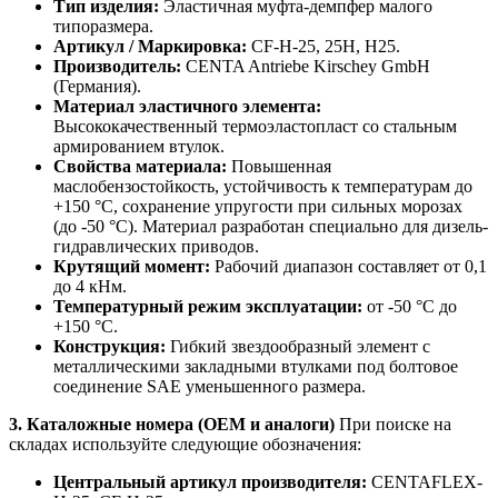
Тип изделия:
Эластичная муфта-демпфер малого
типоразмера.
Артикул / Маркировка:
CF-H-25, 25H, H25.
Производитель:
CENTA Antriebe Kirschey GmbH
(Германия).
Материал эластичного элемента:
Высококачественный термоэластопласт со стальным
армированием втулок.
Свойства материала:
Повышенная
маслобензостойкость, устойчивость к температурам до
+150 °C, сохранение упругости при сильных морозах
(до -50 °C). Материал разработан специально для дизель-
гидравлических приводов.
Крутящий момент:
Рабочий диапазон составляет от 0,1
до 4 кНм.
Температурный режим эксплуатации:
от -50 °C до
+150 °C.
Конструкция:
Гибкий звездообразный элемент с
металлическими закладными втулками под болтовое
соединение SAE уменьшенного размера.
3. Каталожные номера (OEM и аналоги)
При поиске на
складах используйте следующие обозначения:
Центральный артикул производителя:
CENTAFLEX-