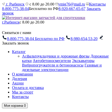
г. Рыбинск
с 8.00 до 20.00
vmig76@mail.ru
Контакты
8-800-775-38-04
Бесплатно по РФ
8-920-667-65-67
Заказать
звонок
г.Рыбинск
с 8.00 до 20.00
Связаться с нами
8-800-775-38-04
Бесплатно по РФ
8-980-654-53-20
Заказать звонок
Каталог
Асфальтоукладчики и дорожные фрезы
Дорожные
катки
Автобетоносмесители
Экскаваторы
Вибропогружатели и бетононасосы
Газовые и
дизельные электростанции
О компании
Дилерам
Акции
Оплата и доставка
Мы за спорт
Контакты
Моя корзина
0