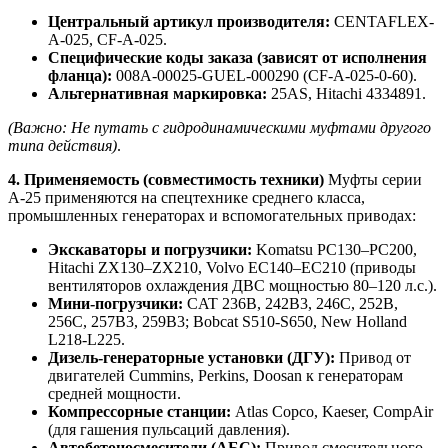
Центральный артикул производителя:
CENTAFLEX-
A-025, CF-A-025.
Специфические коды заказа (зависят от исполнения
фланца):
008A-00025-GUEL-000290 (CF-A-025-0-60).
Альтернативная маркировка:
25AS, Hitachi 4334891.
(Важно: Не путать с гидродинамическими муфтами другого
типа действия)
.
4. Применяемость (совместимость техники)
Муфты серии
А-25 применяются на спецтехнике среднего класса,
промышленных генераторах и вспомогательных приводах:
Экскаваторы и погрузчики:
Komatsu PC130–PC200,
Hitachi ZX130–ZX210, Volvo EC140–EC210 (приводы
вентиляторов охлаждения ДВС мощностью 80–120 л.с.).
Мини-погрузчики:
CAT 236B, 242B3, 246C, 252B,
256C, 257B3, 259B3; Bobcat S510-S650, New Holland
L218-L225.
Дизель-генераторные установки (ДГУ):
Привод от
двигателей Cummins, Perkins, Doosan к генераторам
средней мощности.
Компрессорные станции:
Atlas Copco, Kaeser, CompAir
(для гашения пульсаций давления).
Автобетоносмесители (АБС):
Привод смесительного