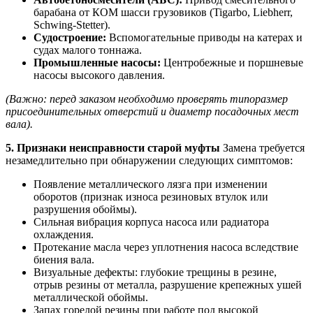
барабана от КОМ шасси грузовиков (Tigarbo, Liebherr,
Schwing-Stetter).
Судостроение:
Вспомогательные приводы на катерах и
судах малого тоннажа.
Промышленные насосы:
Центробежные и поршневые
насосы высокого давления.
(Важно: перед заказом необходимо проверять типоразмер
присоединительных отверстий и диаметр посадочных мест
вала).
5. Признаки неисправности старой муфты
Замена требуется
незамедлительно при обнаружении следующих симптомов:
Появление металлического лязга при изменении
оборотов (признак износа резиновых втулок или
разрушения обоймы).
Сильная вибрация корпуса насоса или радиатора
охлаждения.
Протекание масла через уплотнения насоса вследствие
биения вала.
Визуальные дефекты: глубокие трещины в резине,
отрыв резины от металла, разрушение крепежных ушей
металлической обоймы.
Запах горелой резины при работе под высокой