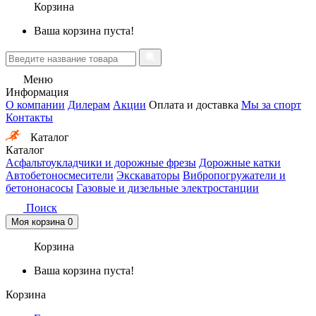
Корзина
Ваша корзина пуста!
Меню
Информация
О компании
Дилерам
Акции
Оплата и доставка
Мы за спорт
Контакты
Каталог
Каталог
Асфальтоукладчики и дорожные фрезы
Дорожные катки
Автобетоносмесители
Экскаваторы
Вибропогружатели и
бетононасосы
Газовые и дизельные электростанции
Поиск
Моя корзина
0
Корзина
Ваша корзина пуста!
Корзина