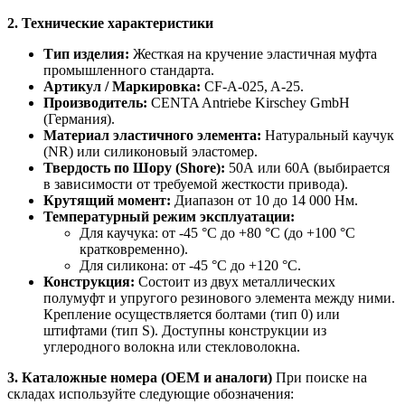
2. Технические характеристики
Тип изделия:
Жесткая на кручение эластичная муфта
промышленного стандарта.
Артикул / Маркировка:
CF-A-025, A-25.
Производитель:
CENTA Antriebe Kirschey GmbH
(Германия).
Материал эластичного элемента:
Натуральный каучук
(NR) или силиконовый эластомер.
Твердость по Шору (Shore):
50А или 60А (выбирается
в зависимости от требуемой жесткости привода).
Крутящий момент:
Диапазон от 10 до 14 000 Нм.
Температурный режим эксплуатации:
Для каучука: от -45 °C до +80 °C (до +100 °C
кратковременно).
Для силикона: от -45 °C до +120 °C.
Конструкция:
Состоит из двух металлических
полумуфт и упругого резинового элемента между ними.
Крепление осуществляется болтами (тип 0) или
штифтами (тип S). Доступны конструкции из
углеродного волокна или стекловолокна.
3. Каталожные номера (OEM и аналоги)
При поиске на
складах используйте следующие обозначения: