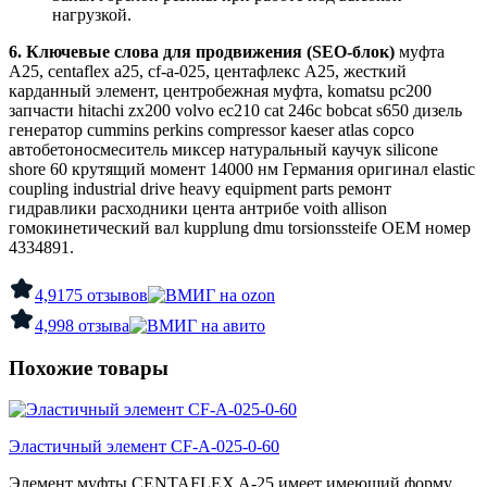
нагрузкой.
6. Ключевые слова для продвижения (SEO-блок)
муфта
A25, centaflex a25, cf-a-025, центафлекс А25, жесткий
карданный элемент, центробежная муфта, komatsu pc200
запчасти hitachi zx200 volvo ec210 cat 246c bobcat s650 дизель
генератор cummins perkins compressor kaeser atlas copco
автобетоносмеситель миксер натуральный каучук silicone
shore 60 крутящий момент 14000 нм Германия оригинал elastic
coupling industrial drive heavy equipment parts ремонт
гидравлики расходники центa антрибе voith allison
гомокинетический вал kupplung dmu torsionssteife OEM номер
4334891.
4,9
175 отзывов
4,9
98 отзыва
Похожие товары
Эластичный элемент CF-A-025-0-60
Элемент муфты CENTAFLEX A-25 имеет имеющий форму