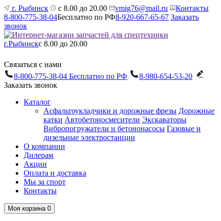
г. Рыбинск
с 8.00 до 20.00
vmig76@mail.ru
Контакты
8-800-775-38-04
Бесплатно по РФ
8-920-667-65-67
Заказать
звонок
г.Рыбинск
с 8.00 до 20.00
Связаться с нами
8-800-775-38-04
Бесплатно по РФ
8-980-654-53-20
Заказать звонок
Каталог
Асфальтоукладчики и дорожные фрезы
Дорожные
катки
Автобетоносмесители
Экскаваторы
Вибропогружатели и бетононасосы
Газовые и
дизельные электростанции
О компании
Дилерам
Акции
Оплата и доставка
Мы за спорт
Контакты
Моя корзина
0