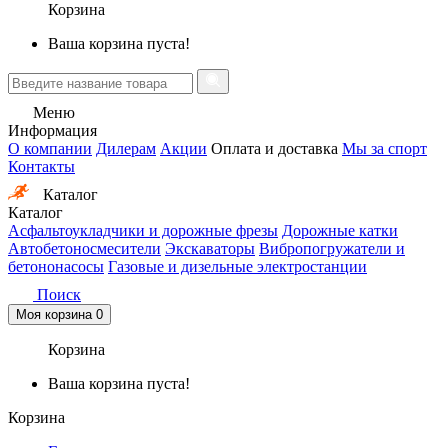
Корзина
Ваша корзина пуста!
Меню
Информация
О компании
Дилерам
Акции
Оплата и доставка
Мы за спорт
Контакты
Каталог
Каталог
Асфальтоукладчики и дорожные фрезы
Дорожные катки
Автобетоносмесители
Экскаваторы
Вибропогружатели и
бетононасосы
Газовые и дизельные электростанции
Поиск
Моя корзина
0
Корзина
Ваша корзина пуста!
Корзина