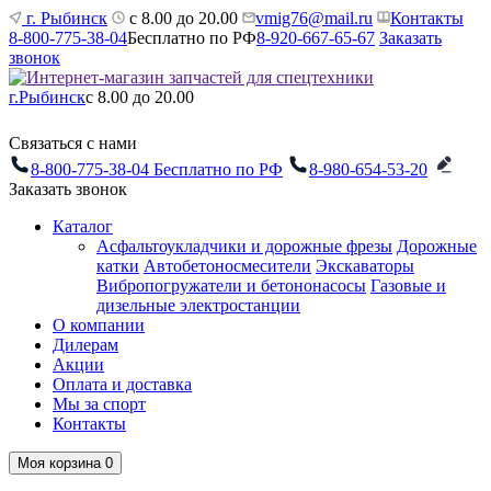
г. Рыбинск
с 8.00 до 20.00
vmig76@mail.ru
Контакты
8-800-775-38-04
Бесплатно по РФ
8-920-667-65-67
Заказать
звонок
г.Рыбинск
с 8.00 до 20.00
Связаться с нами
8-800-775-38-04
Бесплатно по РФ
8-980-654-53-20
Заказать звонок
Каталог
Асфальтоукладчики и дорожные фрезы
Дорожные
катки
Автобетоносмесители
Экскаваторы
Вибропогружатели и бетононасосы
Газовые и
дизельные электростанции
О компании
Дилерам
Акции
Оплата и доставка
Мы за спорт
Контакты
Моя корзина
0