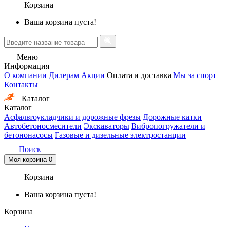
Корзина
Ваша корзина пуста!
Меню
Информация
О компании
Дилерам
Акции
Оплата и доставка
Мы за спорт
Контакты
Каталог
Каталог
Асфальтоукладчики и дорожные фрезы
Дорожные катки
Автобетоносмесители
Экскаваторы
Вибропогружатели и
бетононасосы
Газовые и дизельные электростанции
Поиск
Моя корзина
0
Корзина
Ваша корзина пуста!
Корзина