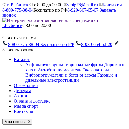
г. Рыбинск
с 8.00 до 20.00
vmig76@mail.ru
Контакты
8-800-775-38-04
Бесплатно по РФ
8-920-667-65-67
Заказать
звонок
г.Рыбинск
с 8.00 до 20.00
Связаться с нами
8-800-775-38-04
Бесплатно по РФ
8-980-654-53-20
Заказать звонок
Каталог
Асфальтоукладчики и дорожные фрезы
Дорожные
катки
Автобетоносмесители
Экскаваторы
Вибропогружатели и бетононасосы
Газовые и
дизельные электростанции
О компании
Дилерам
Акции
Оплата и доставка
Мы за спорт
Контакты
Моя корзина
0