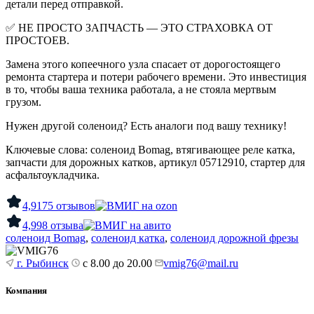
детали перед отправкой.
✅
НЕ ПРОСТО ЗАПЧАСТЬ — ЭТО СТРАХОВКА ОТ
ПРОСТОЕВ.
Замена этого копеечного узла спасает от дорогостоящего
ремонта стартера и потери рабочего времени. Это инвестиция
в то, чтобы ваша техника работала, а не стояла мертвым
грузом.
Нужен другой соленоид? Есть аналоги под вашу технику!
Ключевые слова: соленоид Bomag, втягивающее реле катка,
запчасти для дорожных катков, артикул 05712910, стартер для
асфальтоукладчика.
4,9
175 отзывов
4,9
98 отзыва
соленоид Bomag
,
соленоид катка
,
соленоид дорожной фрезы
г. Рыбинск
с 8.00 до 20.00
vmig76@mail.ru
Компания