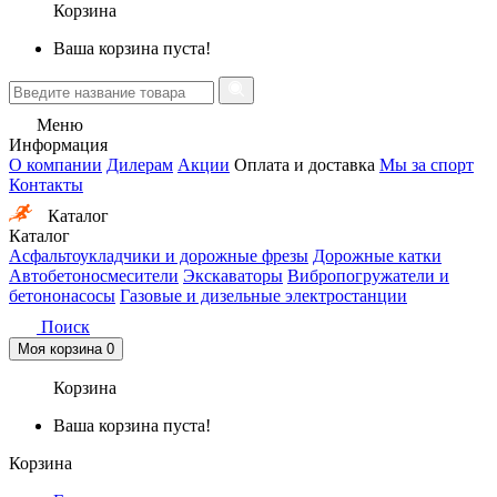
Корзина
Ваша корзина пуста!
Меню
Информация
О компании
Дилерам
Акции
Оплата и доставка
Мы за спорт
Контакты
Каталог
Каталог
Асфальтоукладчики и дорожные фрезы
Дорожные катки
Автобетоносмесители
Экскаваторы
Вибропогружатели и
бетононасосы
Газовые и дизельные электростанции
Поиск
Моя корзина
0
Корзина
Ваша корзина пуста!
Корзина