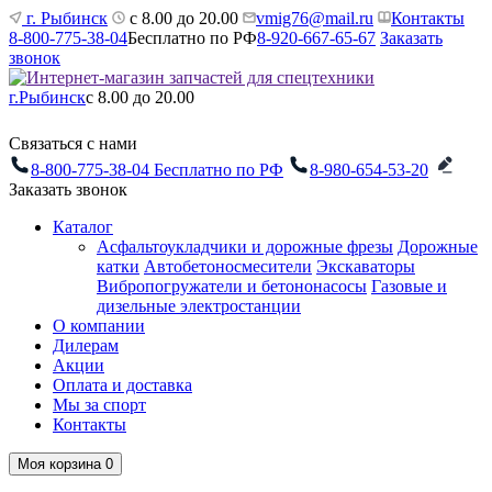
г. Рыбинск
с 8.00 до 20.00
vmig76@mail.ru
Контакты
8-800-775-38-04
Бесплатно по РФ
8-920-667-65-67
Заказать
звонок
г.Рыбинск
с 8.00 до 20.00
Связаться с нами
8-800-775-38-04
Бесплатно по РФ
8-980-654-53-20
Заказать звонок
Каталог
Асфальтоукладчики и дорожные фрезы
Дорожные
катки
Автобетоносмесители
Экскаваторы
Вибропогружатели и бетононасосы
Газовые и
дизельные электростанции
О компании
Дилерам
Акции
Оплата и доставка
Мы за спорт
Контакты
Моя корзина
0