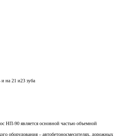
и на 21 и23 зуба
ос НП-90 является основной частью объемной
ого оборудования – автобетоносмесителях, дорожных