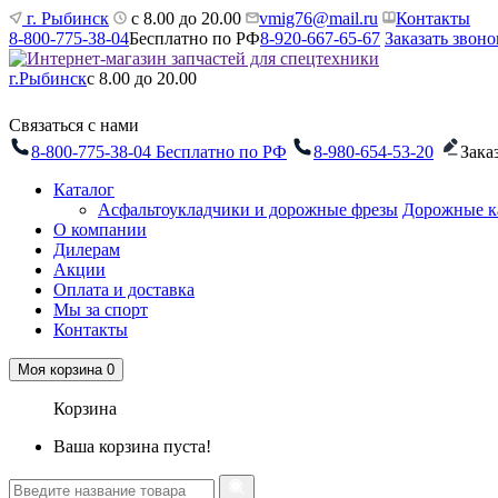
г. Рыбинск
с 8.00 до 20.00
vmig76@mail.ru
Контакты
8-800-775-38-04
Бесплатно по РФ
8-920-667-65-67
Заказать звоно
г.Рыбинск
с 8.00 до 20.00
Связаться с нами
8-800-775-38-04
Бесплатно по РФ
8-980-654-53-20
Зака
Каталог
Асфальтоукладчики и дорожные фрезы
Дорожные к
О компании
Дилерам
Акции
Оплата и доставка
Мы за спорт
Контакты
Моя корзина
0
Корзина
Ваша корзина пуста!