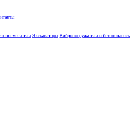
нтакты
етоносмесители
Экскаваторы
Вибропогружатели и бетононасос