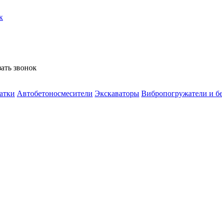
к
зать звонок
атки
Автобетоносмесители
Экскаваторы
Вибропогружатели и б