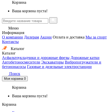
Корзина
Ваша корзина пуста!
Меню
Информация
О компании
Дилерам
Акции
Оплата и доставка
Мы за спорт
Контакты
Каталог
Каталог
Асфальтоукладчики и дорожные фрезы
Дорожные катки
Автобетоносмесители
Экскаваторы
Вибропогружатели и
бетононасосы
Газовые и дизельные электростанции
Поиск
Моя корзина
0
Корзина
Ваша корзина пуста!
Корзина