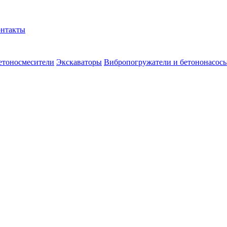
нтакты
етоносмесители
Экскаваторы
Вибропогружатели и бетононасос