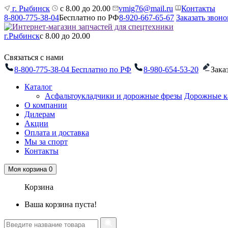
г. Рыбинск
с 8.00 до 20.00
vmig76@mail.ru
Контакты
8-800-775-38-04
Бесплатно по РФ
8-920-667-65-67
Заказать звоно
г.Рыбинск
с 8.00 до 20.00
Связаться с нами
8-800-775-38-04
Бесплатно по РФ
8-980-654-53-20
Зака
Каталог
Асфальтоукладчики и дорожные фрезы
Дорожные к
О компании
Дилерам
Акции
Оплата и доставка
Мы за спорт
Контакты
Моя корзина
0
Корзина
Ваша корзина пуста!