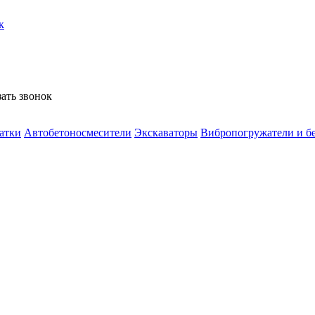
к
зать звонок
атки
Автобетоносмесители
Экскаваторы
Вибропогружатели и б