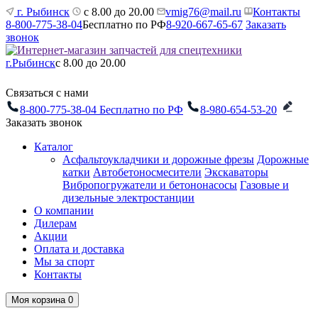
г. Рыбинск
с 8.00 до 20.00
vmig76@mail.ru
Контакты
8-800-775-38-04
Бесплатно по РФ
8-920-667-65-67
Заказать
звонок
г.Рыбинск
с 8.00 до 20.00
Связаться с нами
8-800-775-38-04
Бесплатно по РФ
8-980-654-53-20
Заказать звонок
Каталог
Асфальтоукладчики и дорожные фрезы
Дорожные
катки
Автобетоносмесители
Экскаваторы
Вибропогружатели и бетононасосы
Газовые и
дизельные электростанции
О компании
Дилерам
Акции
Оплата и доставка
Мы за спорт
Контакты
Моя корзина
0