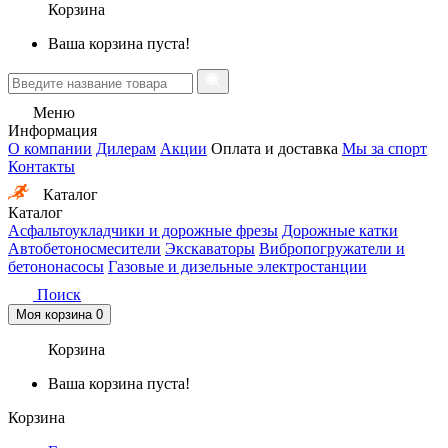
Корзина
Ваша корзина пуста!
Меню
Информация
О компании
Дилерам
Акции
Оплата и доставка
Мы за спорт
Контакты
Каталог
Каталог
Асфальтоукладчики и дорожные фрезы
Дорожные катки
Автобетоносмесители
Экскаваторы
Вибропогружатели и
бетононасосы
Газовые и дизельные электростанции
Поиск
Моя корзина
0
Корзина
Ваша корзина пуста!
Корзина