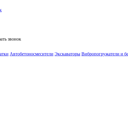
к
зать звонок
атки
Автобетоносмесители
Экскаваторы
Вибропогружатели и б