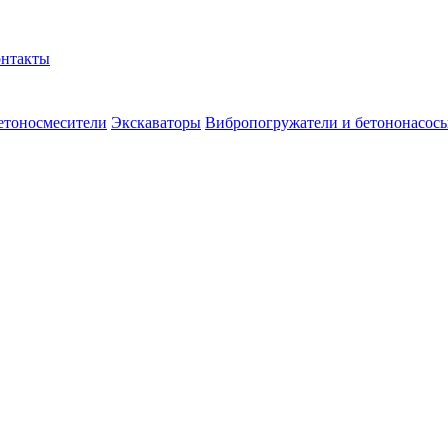
нтакты
етоносмесители
Экскаваторы
Вибропогружатели и бетононасос