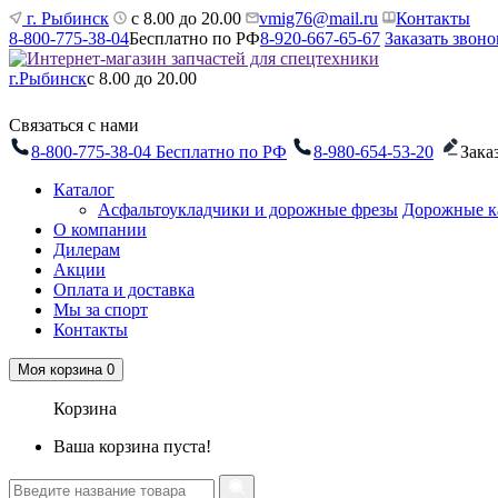
г. Рыбинск
с 8.00 до 20.00
vmig76@mail.ru
Контакты
8-800-775-38-04
Бесплатно по РФ
8-920-667-65-67
Заказать звоно
г.Рыбинск
с 8.00 до 20.00
Связаться с нами
8-800-775-38-04
Бесплатно по РФ
8-980-654-53-20
Зака
Каталог
Асфальтоукладчики и дорожные фрезы
Дорожные к
О компании
Дилерам
Акции
Оплата и доставка
Мы за спорт
Контакты
Моя корзина
0
Корзина
Ваша корзина пуста!