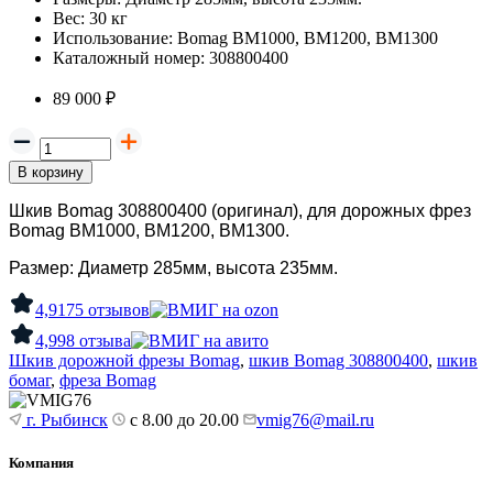
Вес:
30 кг
Использование:
Bomag BM1000, BM1200, BM1300
Каталожный номер:
308800400
89 000 ₽
В корзину
Шкив Bomag 308800400 (оригинал), для дорожных фрез
Bomag BM1000, BM1200, BM1300.
Размер: Диаметр 285мм, высота 235мм.
4,9
175 отзывов
4,9
98 отзыва
Шкив дорожной фрезы Bomag
,
шкив Bomag 308800400
,
шкив
бомаг
,
фреза Bomag
г. Рыбинск
с 8.00 до 20.00
vmig76@mail.ru
Компания