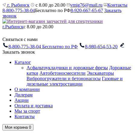
г. Рыбинск
с 8.00 до 20.00
vmig76@mail.ru
Контакты
8-800-775-38-04
Бесплатно по РФ
8-920-667-65-67
Заказать
звонок
г.Рыбинск
с 8.00 до 20.00
Связаться с нами
8-800-775-38-04
Бесплатно по РФ
8-980-654-53-20
Заказать звонок
Каталог
Асфальтоукладчики и дорожные фрезы
Дорожные
катки
Автобетоносмесители
Экскаваторы
Вибропогружатели и бетононасосы
Газовые и
дизельные электростанции
О компании
Дилерам
Акции
Оплата и доставка
Мы за спорт
Контакты
Моя корзина
0