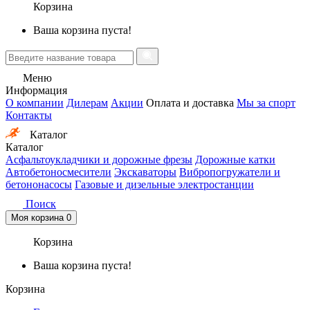
Корзина
Ваша корзина пуста!
Меню
Информация
О компании
Дилерам
Акции
Оплата и доставка
Мы за спорт
Контакты
Каталог
Каталог
Асфальтоукладчики и дорожные фрезы
Дорожные катки
Автобетоносмесители
Экскаваторы
Вибропогружатели и
бетононасосы
Газовые и дизельные электростанции
Поиск
Моя корзина
0
Корзина
Ваша корзина пуста!
Корзина