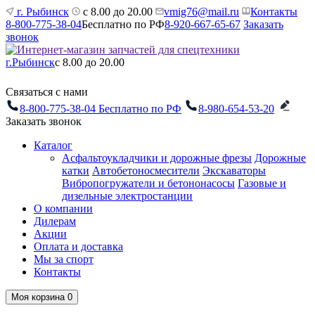
г. Рыбинск
с 8.00 до 20.00
vmig76@mail.ru
Контакты
8-800-775-38-04
Бесплатно по РФ
8-920-667-65-67
Заказать
звонок
г.Рыбинск
с 8.00 до 20.00
Связаться с нами
8-800-775-38-04
Бесплатно по РФ
8-980-654-53-20
Заказать звонок
Каталог
Асфальтоукладчики и дорожные фрезы
Дорожные
катки
Автобетоносмесители
Экскаваторы
Вибропогружатели и бетононасосы
Газовые и
дизельные электростанции
О компании
Дилерам
Акции
Оплата и доставка
Мы за спорт
Контакты
Моя корзина
0