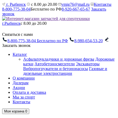
г. Рыбинск
с 8.00 до 20.00
vmig76@mail.ru
Контакты
8-800-775-38-04
Бесплатно по РФ
8-920-667-65-67
Заказать
звонок
г.Рыбинск
с 8.00 до 20.00
Связаться с нами
8-800-775-38-04
Бесплатно по РФ
8-980-654-53-20
Заказать звонок
Каталог
Асфальтоукладчики и дорожные фрезы
Дорожные
катки
Автобетоносмесители
Экскаваторы
Вибропогружатели и бетононасосы
Газовые и
дизельные электростанции
О компании
Дилерам
Акции
Оплата и доставка
Мы за спорт
Контакты
Моя корзина
0