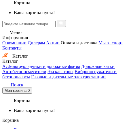
Корзина
Ваша корзина пуста!
Меню
Информация
О компании
Дилерам
Акции
Оплата и доставка
Мы за спорт
Контакты
Каталог
Каталог
Асфальтоукладчики и дорожные фрезы
Дорожные катки
Автобетоносмесители
Экскаваторы
Вибропогружатели и
бетононасосы
Газовые и дизельные электростанции
Поиск
Моя корзина
0
Корзина
Ваша корзина пуста!
Корзина