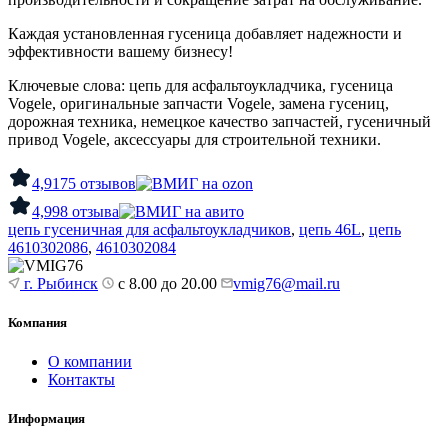
Каждая установленная гусеница добавляет надежности и
эффективности вашему бизнесу!
Ключевые слова: цепь для асфальтоукладчика, гусеница
Vogele, оригинальные запчасти Vogele, замена гусениц,
дорожная техника, немецкое качество запчастей, гусеничный
привод Vogele, аксессуары для строительной техники.
4,9
175 отзывов
4,9
98 отзыва
цепь гусеничная для асфальтоукладчиков
,
цепь 46L
,
цепь
4610302086
,
4610302084
г. Рыбинск
с 8.00 до 20.00
vmig76@mail.ru
Компания
О компании
Контакты
Информация