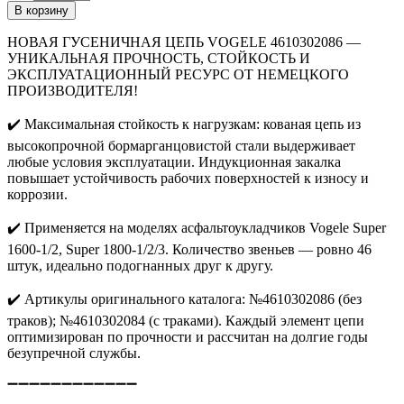
В корзину
НОВАЯ ГУСЕНИЧНАЯ ЦЕПЬ VOGELE 4610302086 —
УНИКАЛЬНАЯ ПРОЧНОСТЬ, СТОЙКОСТЬ И
ЭКСПЛУАТАЦИОННЫЙ РЕСУРС ОТ НЕМЕЦКОГО
ПРОИЗВОДИТЕЛЯ!
✔️
Максимальная стойкость к нагрузкам: кованая цепь из
высокопрочной бормарганцовистой стали выдерживает
любые условия эксплуатации. Индукционная закалка
повышает устойчивость рабочих поверхностей к износу и
коррозии.
✔️
Применяется на моделях асфальтоукладчиков Vogele Super
1600-1/2, Super 1800-1/2/3. Количество звеньев — ровно 46
штук, идеально подогнанных друг к другу.
✔️
Артикулы оригинального каталога: №4610302086 (без
траков); №4610302084 (с траками). Каждый элемент цепи
оптимизирован по прочности и рассчитан на долгие годы
безупречной службы.
➖➖➖➖➖➖➖➖➖➖➖➖