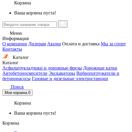
Корзина
Ваша корзина пуста!
Меню
Информация
О компании
Дилерам
Акции
Оплата и доставка
Мы за спорт
Контакты
Каталог
Каталог
Асфальтоукладчики и дорожные фрезы
Дорожные катки
Автобетоносмесители
Экскаваторы
Вибропогружатели и
бетононасосы
Газовые и дизельные электростанции
Поиск
Моя корзина
0
Корзина
Ваша корзина пуста!
Корзина