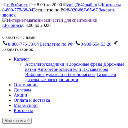
г. Рыбинск
с 8.00 до 20.00
vmig76@mail.ru
Контакты
8-800-775-38-04
Бесплатно по РФ
8-920-667-65-67
Заказать
звонок
г.Рыбинск
с 8.00 до 20.00
Связаться с нами
8-800-775-38-04
Бесплатно по РФ
8-980-654-53-20
Заказать звонок
Каталог
Асфальтоукладчики и дорожные фрезы
Дорожные
катки
Автобетоносмесители
Экскаваторы
Вибропогружатели и бетононасосы
Газовые и
дизельные электростанции
О компании
Дилерам
Акции
Оплата и доставка
Мы за спорт
Контакты
Моя корзина
0