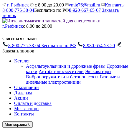
г. Рыбинск
с 8.00 до 20.00
vmig76@mail.ru
Контакты
8-800-775-38-04
Бесплатно по РФ
8-920-667-65-67
Заказать
звонок
г.Рыбинск
с 8.00 до 20.00
Связаться с нами
8-800-775-38-04
Бесплатно по РФ
8-980-654-53-20
Заказать звонок
Каталог
Асфальтоукладчики и дорожные фрезы
Дорожные
катки
Автобетоносмесители
Экскаваторы
Вибропогружатели и бетононасосы
Газовые и
дизельные электростанции
О компании
Дилерам
Акции
Оплата и доставка
Мы за спорт
Контакты
Моя корзина
0