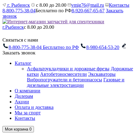
г. Рыбинск
с 8.00 до 20.00
vmig76@mail.ru
Контакты
8-800-775-38-04
Бесплатно по РФ
8-920-667-65-67
Заказать
звонок
г.Рыбинск
с 8.00 до 20.00
Связаться с нами
8-800-775-38-04
Бесплатно по РФ
8-980-654-53-20
Заказать звонок
Каталог
Асфальтоукладчики и дорожные фрезы
Дорожные
катки
Автобетоносмесители
Экскаваторы
Вибропогружатели и бетононасосы
Газовые и
дизельные электростанции
О компании
Дилерам
Акции
Оплата и доставка
Мы за спорт
Контакты
Моя корзина
0