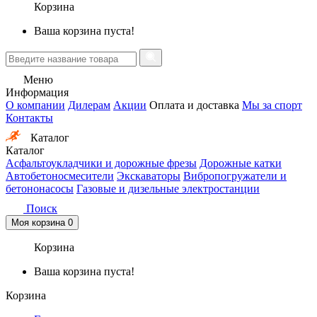
Корзина
Ваша корзина пуста!
Меню
Информация
О компании
Дилерам
Акции
Оплата и доставка
Мы за спорт
Контакты
Каталог
Каталог
Асфальтоукладчики и дорожные фрезы
Дорожные катки
Автобетоносмесители
Экскаваторы
Вибропогружатели и
бетононасосы
Газовые и дизельные электростанции
Поиск
Моя корзина
0
Корзина
Ваша корзина пуста!
Корзина