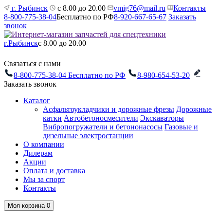
г. Рыбинск
с 8.00 до 20.00
vmig76@mail.ru
Контакты
8-800-775-38-04
Бесплатно по РФ
8-920-667-65-67
Заказать
звонок
г.Рыбинск
с 8.00 до 20.00
Связаться с нами
8-800-775-38-04
Бесплатно по РФ
8-980-654-53-20
Заказать звонок
Каталог
Асфальтоукладчики и дорожные фрезы
Дорожные
катки
Автобетоносмесители
Экскаваторы
Вибропогружатели и бетононасосы
Газовые и
дизельные электростанции
О компании
Дилерам
Акции
Оплата и доставка
Мы за спорт
Контакты
Моя корзина
0